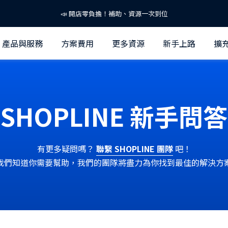
📣 開店零負擔！補助、資源一次到位
🐱SHOPLINE 寵物聯萌啟動！ 攜手友善品牌守護浪浪！🐶
產品與服務
方案費用
更多資源
新手上路
擴
掌握 2026 AI 零售關鍵話題！免費下載「AI 零售趨勢報告」👉
📣 開店零負擔！補助、資源一次到位
SHOPLINE 新手問答
🐱SHOPLINE 寵物聯萌啟動！ 攜手友善品牌守護浪浪！🐶
有更多疑問嗎？
聯繫 SHOPLINE 團隊
吧！
我們知道你需要幫助，我們的團隊將盡力為你找到最佳的解決方