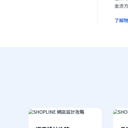
金流
了解