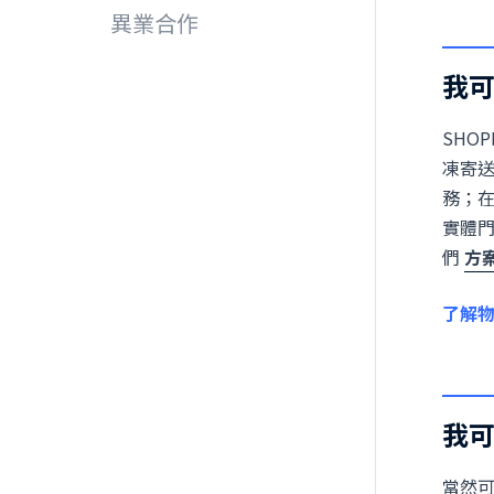
異業合作
我可
SHO
凍寄送，
務；
實體
們
方
了解
我
當然