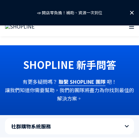
📣 開店零負擔！補助、資源一次到位
🐱SHOPLINE 寵物聯萌啟動！ 攜手友善品牌守護浪浪！🐶
掌握 2026 AI 零售關鍵話題！
SHOPLINE 新手問答
免費下載「AI 零售趨勢報告」👉
有更多疑問嗎？
聯繫 SHOPLINE 團隊
吧！
📣 開店零負擔！補助、資源一次到位
讓我們知道你需要幫助，我們的團隊將盡力為你找到最佳的
解決方案。
🐱SHOPLINE 寵物聯萌啟動！ 攜手友善品牌守護浪浪！🐶
社群購物系統服務