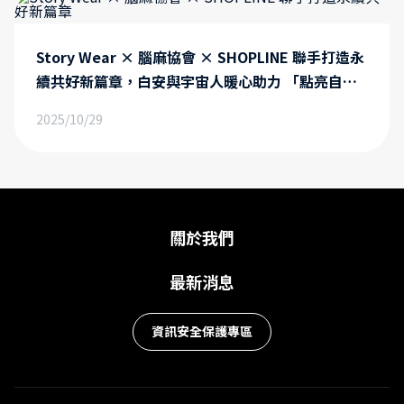
Story Wear × 腦麻協會 × SHOPLINE 聯手打造永
續共好新篇章，白安與宇宙人暖心助力 「點亮自立
之路」以設計與音樂傳遞行動的力量面對流量破碎
2025/10/29
化、場景複雜化、行銷精準度下降等困境，零售品牌
的經營變得愈加複雜。「紅門互動與 SHOPLINE 的
合作，就是要運用 Eagleeye CDP 協助品牌商家能
快速匯集來自多方的數據來源，將數據主導權掌握在
自己手中。」紅門互動夥伴關係資深專案經理蔡佩璇
關於我們
表示，紅門互動為台灣首批自行研發 CDP 顧客數據
平台的數據公司，更是深知數據黑金的重要性。
最新消息
資訊安全保護專區