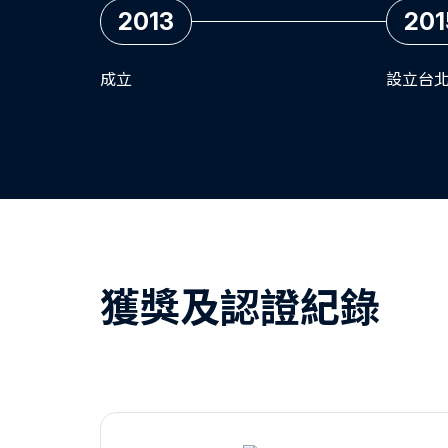
2013
201
成立
設立台
獲獎及認證紀錄