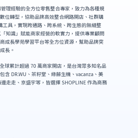
銷售與管理經驗的全方位零售整合專家，致力為各種規
現數位轉型，協助品牌高效整合網路開店、社群購
員導購工具，實現跨通路、跨系統、跨生態的無縫整
持續以「知識」賦能商家經營的軟實力，提供專業顧問
電商成長學苑學習平台等全方位資源，幫助品牌突
向成長。
已協助全球累計超過 70 萬商家開店，是台灣眾多知名品
 DR.WU、茶籽堂、綠藤生機、vacanza、美
邊走走、京盛宇等，皆選擇 SHOPLINE 作為商務