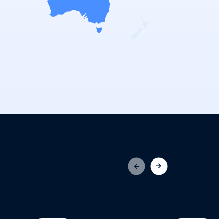
prev
next