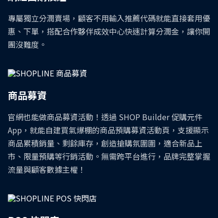
全通路流量整合管理，釋放流量最大價值！
專屬獨立分潤賣場，顧客不用輸入推薦代碼就能直接套用優
惠、下單，搭配合作夥伴成效中心快速計算分潤金，讓你開
當品牌從社群平台、廣告投放等管道獲取流量後，如何
團沒難度。
有效進行整合是關鍵！SHOPLINE 具備跨系統流量整合
能力，助力品牌統一管理、深度分析並精準再行銷。
商品募資
全方位功能支援，強化多銷售場景轉換效
能！
官網也能做商品募資活動！透過 SHOP Builder 促購元件
App，就能自建買氣爆棚的商品預購募資活動頁，支援顯示
SHOPLINE 提供多元場景功能支援，讓你針對不同流量
商品累積銷量、剩餘庫存，創造搶購氛圍圍，適合新品上
特性制定轉換策略，最大化每位訪客價值，有效提升流
市、限量預購等行銷活動。無需跨平台進行，品牌完整掌握
量轉換和收單，加速品牌成長。
流量與顧客數據主權！