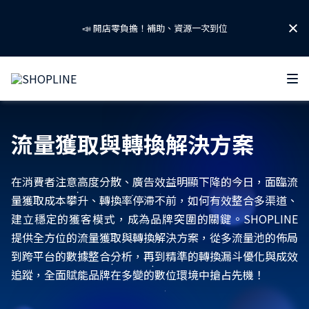
📣 開店零負擔！補助、資源一次到位
🐱SHOPLINE 寵物聯萌啟動！ 攜手友善品牌守護浪浪！🐶
掌握 2026 AI 零售關鍵話題！
流量獲取與轉換解決方案
免費下載「AI 零售趨勢報告」👉
在消費者注意高度分散、廣告效益明顯下降的今日，面臨流
📣 開店零負擔！補助、資源一次到位
量獲取成本攀升、轉換率停滯不前，如何有效整合多渠道、
建立穩定的獲客模式，成為品牌突圍的關鍵。SHOPLINE
提供全方位的流量獲取與轉換解決方案，從多流量池的佈局
到跨平台的數據整合分析，再到精準的轉換漏斗優化與成效
🐱SHOPLINE 寵物聯萌啟動！ 攜手友善品牌守護浪浪！🐶
追蹤，全面賦能品牌在多變的數位環境中搶占先機！