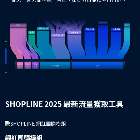
全方位功能支援，強化多銷售場景轉換效
能！
SHOPLINE 提供多元場景功能支援，讓你針對不同流量
特性制定轉換策略，最大化每位訪客價值，有效提升流
量轉換和收單，加速品牌成長。
全場景流量掌控專家，為你破解流量困境！
SHOPLINE 2025 最新流量獲取工具
SHOPLINE 推出市場最完整的流量佈局解決方案，打造
多場景流量生態池，讓品牌從流量獲取到轉換，在不同
渠道和銷售場景都能主動出擊，掌握流量主導權！
網紅團購模組