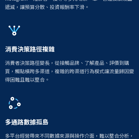
遞減，讓預算分散、投資報酬率下滑。
消費決策路徑複雜
消費者決策路徑變長，從接觸品牌、了解產品、評價到購
買，觸點橫跨多渠道，複雜的跨渠道行為模式讓流量歸因變
得困難且難以整合。
多通路數據孤島
全方位功能支援，強化多銷售場景轉換效
能！
多平台經營帶來不同數據來源與操作介面，難以整合分析，