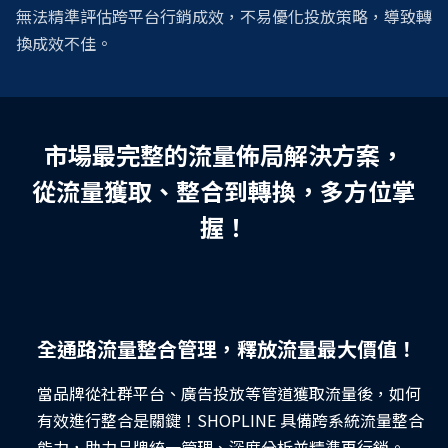
無法精準評估跨平台行銷成效，不易優化投放策略，導致轉
SHOPLINE 提供多元場景功能支援，讓你針對不同流量
換成效不佳。
特性制定轉換策略，最大化每位訪客價值，有效提升流
量轉換和收單，加速品牌成長。
市場最完整的流量佈局解決方案，
全場景流量掌控專家，為你破解流量困境！
從流量獲取、整合到轉換，多方位掌
SHOPLINE 推出市場最完整的流量佈局解決方案，打造
握！
多場景流量生態池，讓品牌從流量獲取到轉換，在不同
渠道和銷售場景都能主動出擊，掌握流量主導權！
全通路流量整合管理，釋放流量最大價值！
當品牌從社群平台、廣告投放等管道獲取流量後，如何
有效進行整合是關鍵！SHOPLINE 具備跨系統流量整合
能力，助力品牌統一管理、深度分析並精準再行銷。