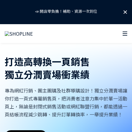
🐱SHOPLINE 寵物聯萌啟動！ 攜手友善品牌守護浪浪！🐶
掌握 2026 AI 零售關鍵話題！
免費下載「AI 零售趨勢報告」👉
打造高轉換一頁銷售
📣 開店零負擔！補助、資源一次到位
獨立分潤賣場衝業績
🐱SHOPLINE 寵物聯萌啟動！ 攜手友善品牌守護浪浪！🐶
專為網紅行銷、團主團購及社群導購設計！獨立分潤賣場讓
你打造一頁式專屬銷售頁，把消費者注意力集中於單一活動
頁上，無論是封閉式銷售活動或網紅聯盟行銷，都能透過一
頁結帳流程減少跳轉、提升訂單轉換率，一舉提升業績！