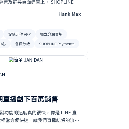
營及群募頁面建置上， SHOPLINE 可
連結而SHOPLINE 的頁面編輯器能用
Hank Max
由排版，不但頁面設計能更多變，使用
高⋯
促購元件 APP
獨立分潤賣場
中心
會員分級
SHOPLINE Payments
 檔期直播創下百萬銷售
 開發功能的速度真的很快，像是 LINE 直
接就相當方便快速，讓我們直播結帳的流程