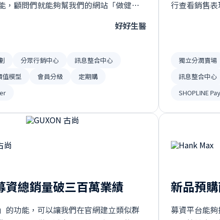
能，顧問們就能夠幫我們的網站「做健
行查看銷售表
關鍵數據做出精準且可執行的優化策略⋯
售商品排行」
好好生醫
與團購主來回
劃
分眾行銷中心
訊息整合中心
獨立分潤賣場
 價值模型
會員分級
定期購
訊息整合中心
er
SHOPLINE Pa
募資總銷量破三百萬業績
新品預購兩
」的功能，可以讓我們在官網建立類似群
募資平台能夠