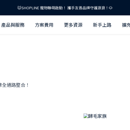
🐱SHOPLINE 寵物聯萌啟動！ 攜手友善品牌守護浪浪！🐶
掌握 2026 AI 零售關鍵話題！免費下載「AI 零售趨勢報告」👉
產品與服務
方案費用
更多資源
新手上路
擴
📣 開店零負擔！補助、資源一次到位
🐱SHOPLINE 寵物聯萌啟動！ 攜手友善品牌守護浪浪！🐶
品牌全通路整合！