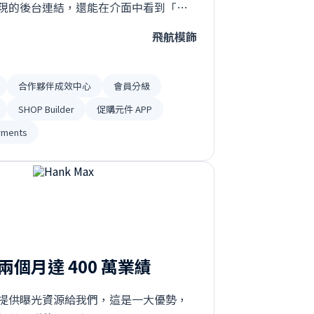
現的後台連結，還能在介面中看到「銷
、「總業績」的等數據，大幅減少品牌
飛航模飾
溝通的時間成本⋯
合作夥伴成效中心
會員分級
SHOP Builder
促購元件 APP
yments
個月達 400 萬業績
提供曝光資源給我們，這是一大優勢，