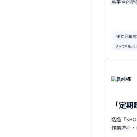
募平台的銷
成費用，還
由『團購解
團購主合作
獨立分潤賣
SHOP Build
「定期
透過「SHO
作業流程，
前推出後，