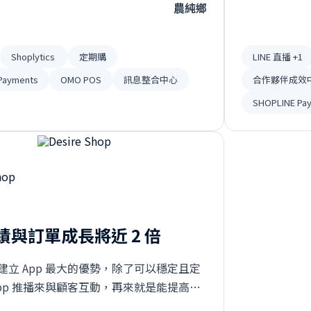
農純鄉
Shoplytics
定期購
LINE 直播 +1
Payments
OMO POS
訊息整合中心
合作夥伴成效
SHOPLINE Pa
業績與訂單成長將近 2 倍
建立 App 最大的優勢，除了可以穩定且定
App 推播來與顧客互動，再來就是能提高客
認知與觀感，帶給他們更豐富的購物體驗