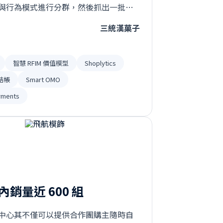
與行為模式進行分群，然後抓出一批受
提升他們的轉換率⋯
三統漢菓子
智慧 RFIM 價值模型
Shoplytics
結帳
Smart OMO
yments
銷量近 600 組
中心其不僅可以提供合作團購主隨時自