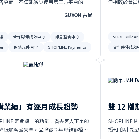
售頁面，不僅能減少使用第三方平台的抽
但相較於會員經
可以把會員留著官網，再加上後續能夠藉
能更容易與會員
GUXON 古尚
決方案』的獨立賣場建立，讓我們與 KOL
拖曳的方式自
更有效率⋯
起來的效率也
場
合作夥伴成效中心
訊息整合中心
SHOP Builder
er
促購元件 APP
SHOPLINE Payments
合作夥伴成效
購業績」有逐月成長趨勢
雙 12
PLINE 定期購」的功能，省去客人下單的
SHOPLINE
降低顧客流失率，品牌從今年母親節檔期
播+1 的串
每個月的「定期購業績」也都有逐月成長 2
更加順暢⋯