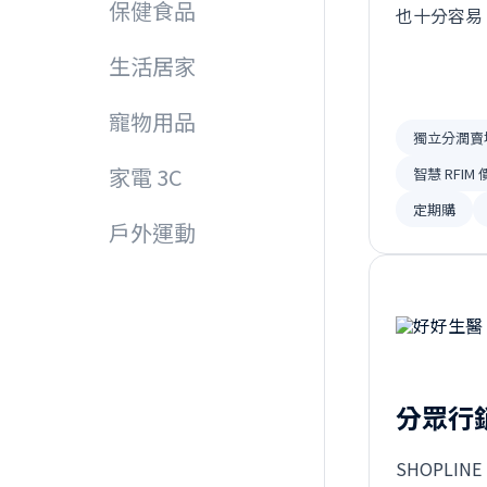
保健食品
也十分容易
我們能打造
生活居家
寵物用品
獨立分潤賣
家電 3C
智慧 RFIM
定期購
戶外運動
分眾行
SHOPLI