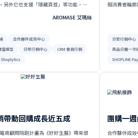
，另外它也支援「隱藏頁首」等功能，讓
個消費者輪廓
出專屬的封閉式團購頁面⋯
眾進行推播，
AROMASE 艾瑪絲
場
合作夥伴成效中心
分眾行銷中心
 價值模型
分眾行銷中心
CRM 會員行銷
商品分層一次
Shoplytics
SHOPLINE Pa
銷帶動回購成長近五成
團購一週內
NE 電商顧問陪跑計畫為《好好生醫》帶來很
合作夥伴成效